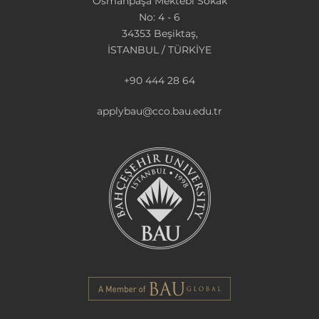
Osmanpaşa Mektebi Sokak
No: 4 - 6
34353 Beşiktaş,
İSTANBUL / TÜRKİYE
+90 444 28 64
applybau@cco.bau.edu.tr