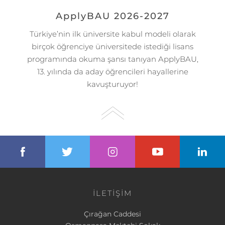
ApplyBAU 2026-2027
Türkiye’nin ilk üniversite kabul modeli olarak
birçok öğrenciye üniversitede istediği lisans
programında okuma şansı tanıyan ApplyBAU,
13. yılında da aday öğrencileri hayallerine
kavuşturuyor!
İLETİŞİM
Çırağan Caddesi