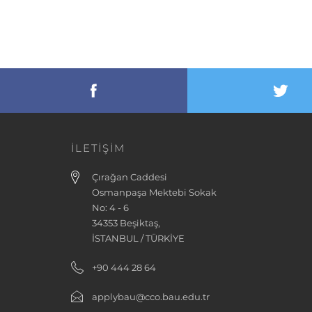
İLETİŞİM
Çırağan Caddesi
Osmanpaşa Mektebi Sokak
No: 4 - 6
34353 Beşiktaş,
İSTANBUL / TÜRKİYE
+90 444 28 64
applybau@cco.bau.edu.tr