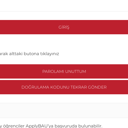
GIRIŞ
rak alttaki butona tıklayınız
PAROLAMI UNUTTUM
DOĞRULAMA KODUNU TEKRAR GÖNDER
y öğrenciler ApplyBAU’ya başvuruda bulunabilir.