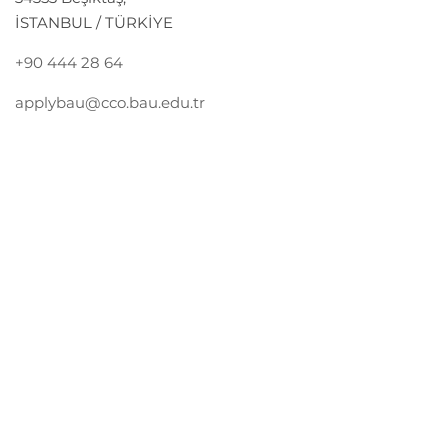
İSTANBUL / TÜRKİYE
+90 444 28 64
applybau@cco.bau.edu.tr