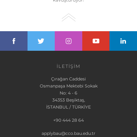
İLETİŞİM
Çırağan Caddesi
Osmanpaşa Mektebi Sokak
No: 4 - 6
34353 Beşiktaş,
İSTANBUL / TÜRKİYE
+90 444 28 64
applybau@cco.bau.edu.tr