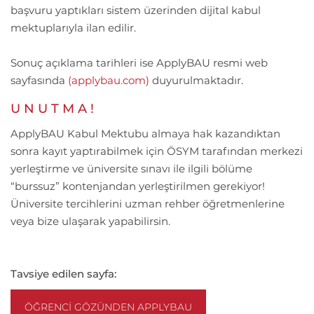
başvuru yaptıkları sistem üzerinden dijital kabul
mektuplarıyla ilan edilir.
Sonuç açıklama tarihleri ise ApplyBAU resmi web
sayfasında
(applybau.com)
duyurulmaktadır.
U N U T M A !
ApplyBAU Kabul Mektubu almaya hak kazandıktan
sonra kayıt yaptırabilmek için ÖSYM tarafından merkezi
yerleştirme ve üniversite sınavı ile ilgili bölüme
“burssuz” kontenjandan yerleştirilmen gerekiyor!
Üniversite tercihlerini uzman rehber öğretmenlerine
veya bize ulaşarak yapabilirsin.
Tavsiye edilen sayfa:
ÖĞRENCI GÖZÜNDEN APPLYBAU