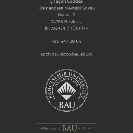
Çırağan Caddesi
Osmanpaşa Mektebi Sokak
No: 4 - 6
34353 Beşiktaş,
İSTANBUL / TÜRKİYE
+90 444 28 64
applybau@cco.bau.edu.tr