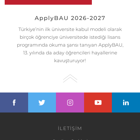
ApplyBAU 2026-2027
Türkiye’nin ilk üniversite kabul modeli olarak
birçok öğrenciye üniversitede istediği lisans
programında okuma şansı tanıyan ApplyBAU,
13. yılında da aday öğrencileri hayallerine
kavuşturuyor!
İLETİŞİM