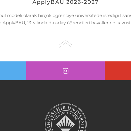
ApplyBAU 2026-2027
kabul modeli olarak birçok öğrenciye üniversitede istediği li
 ApplyBAU, 13. yılında da aday öğrencileri hayallerine kavuş