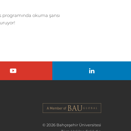
sans programında okuma şansı
turuyor!
© 2026 Bahçeşehir Üniversitesi