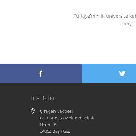
Türkiye’nin ilk üniversite 
tanıyan
İLETİŞİM
Çırağan Caddesi
Osmanpaşa Mektebi Sokak
No: 4 - 6
34353 Beşiktaş,