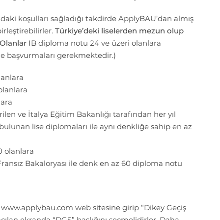
ıdaki koşulları sağladığı takdirde ApplyBAU’dan almış
rleştirebilirler.
Türkiye’deki liselerden mezun olup
 Olanlar
IB diploma notu 24 ve üzeri olanlara
ile başvurmaları gerekmektedir.)
lanlara
olanlara
lara
rilen ve İtalya Eğitim Bakanlığı tarafından her yıl
ulunan lise diplomaları ile aynı denkliğe sahip en az
0 olanlara
 Fransız Bakaloryası ile denk en az 60 diploma notu
 www.applybau.com web sitesine girip “Dikey Geçiş
çılan ekranda “DGS” başlığını seçmelidirler. Daha