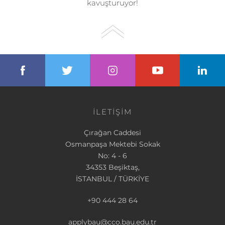
kavuşturuyor!
İLETİŞİM
Çırağan Caddesi
Osmanpaşa Mektebi Sokak
No: 4 - 6
34353 Beşiktaş,
İSTANBUL / TÜRKİYE
+90 444 28 64
applybau@cco.bau.edu.tr