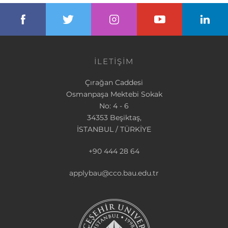
İLETİŞİM
Çırağan Caddesi
Osmanpaşa Mektebi Sokak
No: 4 - 6
34353 Beşiktaş,
İSTANBUL / TÜRKİYE
+90 444 28 64
applybau@cco.bau.edu.tr