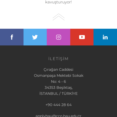
kavuşturuyor!
İLETİŞİM
Çırağan Caddesi
Osmanpaşa Mektebi Sokak
No: 4 - 6
34353 Beşiktaş,
İSTANBUL / TÜRKİYE
+90 444 28 64
applybau@cco.bau.edu.tr