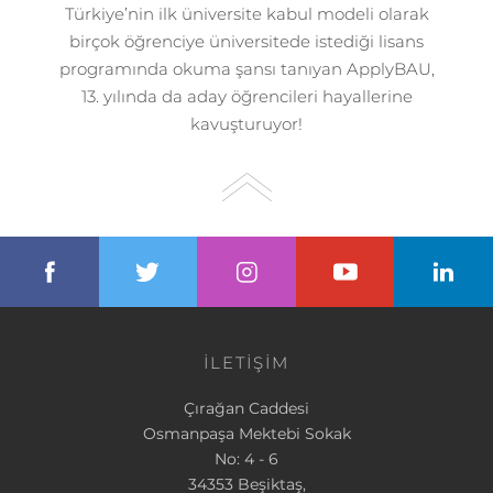
Türkiye’nin ilk üniversite kabul modeli olarak
birçok öğrenciye üniversitede istediği lisans
programında okuma şansı tanıyan ApplyBAU,
13. yılında da aday öğrencileri hayallerine
kavuşturuyor!
İLETİŞİM
Çırağan Caddesi
Osmanpaşa Mektebi Sokak
No: 4 - 6
34353 Beşiktaş,