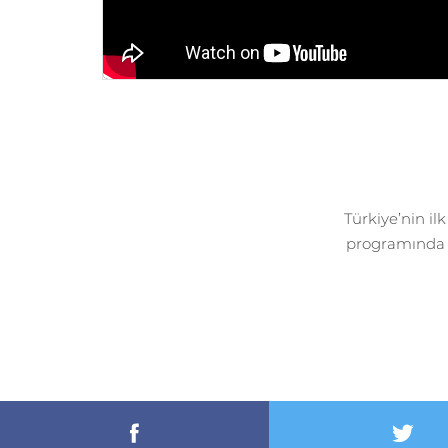
Türkiye’nin il
programında 