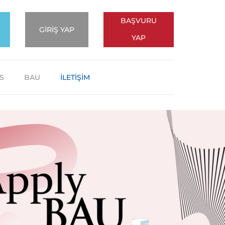
BAŞVURU
GİRİŞ YAP
YAP
S
BAU
İLETİŞİM