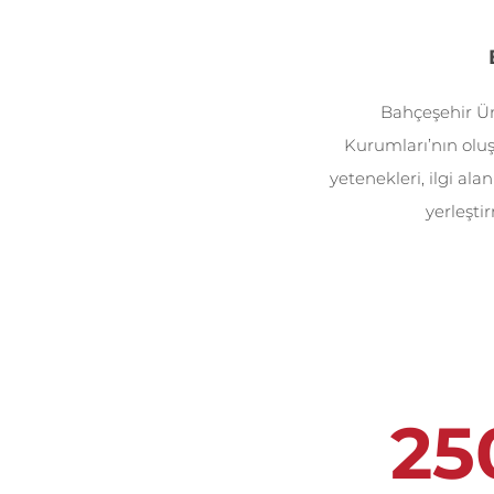
Bahçeşehir Ün
Kurumları’nın oluş
yetenekleri, ilgi ala
yerleşti
25