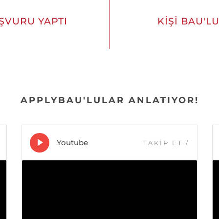
AŞVURU YAPTI
KIŞI BAU'L
APPLYBAU'LULAR ANLATIYOR!
Youtube
TAKİP ET
/