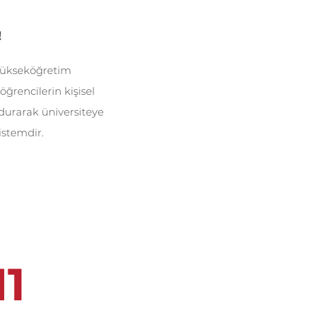
!
 Yükseköğretim
ğrencilerin kişisel
undurarak üniversiteye
istemdir.
11