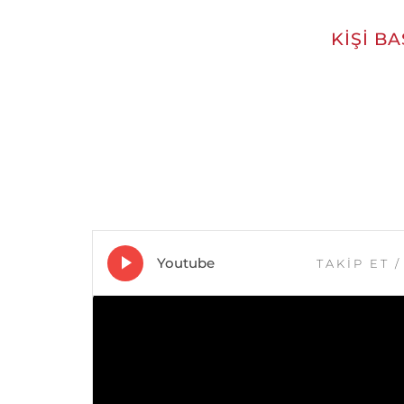
KIŞI B
Youtube
TAKİP ET
/