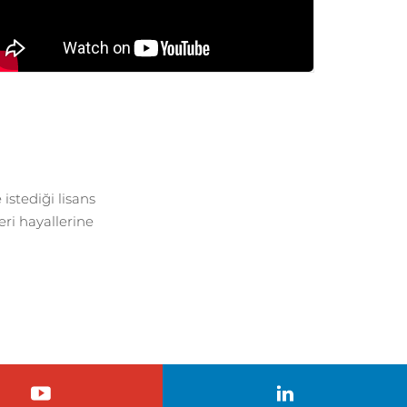
istediği lisans
ri hayallerine