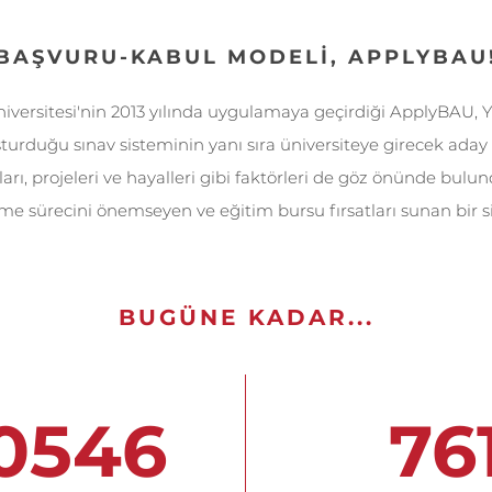
BAŞVURU-KABUL MODELI, APPLYBAU
iversitesi'nin 2013 yılında uygulamaya geçirdiği ApplyBAU,
turduğu sınav sisteminin yanı sıra üniversiteye girecek aday ö
nları, projeleri ve hayalleri gibi faktörleri de göz önünde bul
rme sürecini önemseyen ve eğitim bursu fırsatları sunan bir s
BUGÜNE KADAR...
0546
76