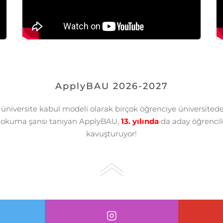
ApplyBAU 2026-2027
k üniversite kabul modeli olarak birçok öğrenciye üniversitede 
okuma şansı tanıyan ApplyBAU,
13. yılında
da aday öğrencile
kavuşturuyor!