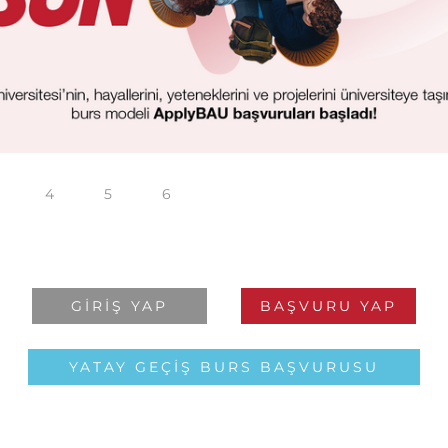
4
5
6
GIRIŞ YAP
BAŞVURU YAP
YATAY GEÇIŞ BURS BAŞVURUSU