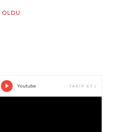
U OLDU
Youtube
TAKİP ET
/