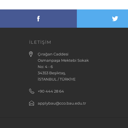
İLETİŞİM
Çırağan Caddesi
Osmanpaşa Mektebi Sokak
No: 4 - 6
34353 Beşiktaş,
İSTANBUL / TÜRKİYE
+90 444 28 64
applybau@cco.bau.edu.tr