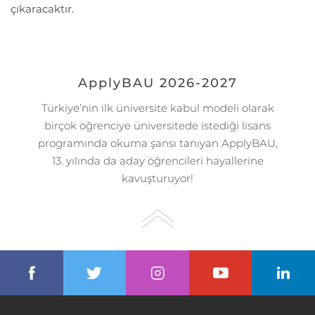
çıkaracaktır.
ApplyBAU 2026-2027
Türkiye’nin ilk üniversite kabul modeli olarak
birçok öğrenciye üniversitede istediği lisans
programında okuma şansı tanıyan ApplyBAU,
13. yılında da aday öğrencileri hayallerine
kavuşturuyor!