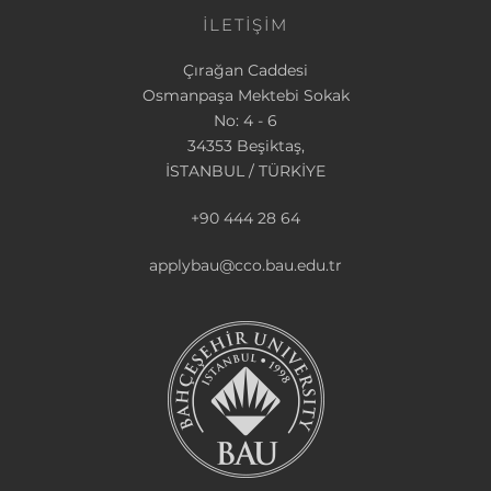
İLETİŞİM
Çırağan Caddesi
Osmanpaşa Mektebi Sokak
No: 4 - 6
34353 Beşiktaş,
İSTANBUL / TÜRKİYE
+90 444 28 64
applybau@cco.bau.edu.tr